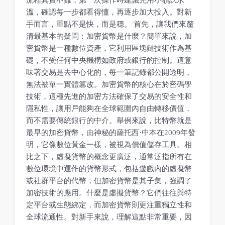
溫，確認每一步都看得懂，再逐步加大投入。對新
手而言，重點不是快，而是穩。 首先，讓我們來釐
清最基本的疑問：加密貨幣是什麼？簡單來說，加
密貨幣是一種數位資產，它利用區塊鏈技術作為基
礎，不受任何中央機構如政府或銀行的控制。這意
味著交易是去中心化的，每一筆記錄都公開透明，
無法被單一實體篡改。加密貨幣的核心在於密碼學
技術，這種先進的加密方法確保了交易的安全性和
隱私性，讓用戶能夠在全球範圍內自由轉移價值，
而不需要傳統銀行的中介。舉例來說，比特幣就是
最早的加密貨幣，由神秘的薩托西·中本在2009年發
明，它像數位黃金一樣，被視為價值儲存工具。相
比之下，虛擬貨幣的概念更廣泛，通常泛指所有在
數位環境中運作的貨幣形式，包括遊戲內的虛擬幣
或社群平台的代幣，但加密貨幣是其子集，強調了
加密技術的應用。什麼是虛擬貨幣？它們往往與特
定平台或生態綁定，而加密貨幣則更注重獨立性和
全球流通性。對新手來說，理解這點非常重要，因