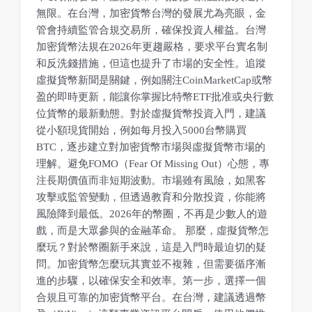
無限。在台灣，加密貨幣台灣的發展尤為亮眼，金
管會持續監管合規交易所，確保投資人權益。台灣
加密貨幣法規在2026年更趨嚴格，要求平台實名制
和反洗錢措施，但這也提升了市場的安全性。追蹤
虛擬貨幣新聞是關鍵，例如關注CoinMarketCap或幣
盈的即時更新，能讓你掌握比特幣ETF批准或央行數
位貨幣的最新動態。對於虛擬貨幣投資入門，建議
從小額現貨開始，例如每月投入5000台幣購買
BTC，逐步建立對加密貨幣市場與虛擬貨幣市場的
理解。避免FOMO（Fear Of Missing Out）心態，專
注長期價值而非短期波動。市場雖有風險，如黑客
攻擊或監管變動，但透過教育和分散投資，你能將
風險降到最低。2026年的幣圈，不再是少數人的遊
戲，而是大眾參與的金融革命。 那麼，虛擬貨幣怎
麼玩？對於幣圈新手來說，這是入門時最迫切的疑
問。加密貨幣怎麼玩其實並不複雜，但需要循序漸
進的步驟，以確保安全和效率。第一步，選擇一個
合規且可靠的加密貨幣平台。在台灣，建議透過幣