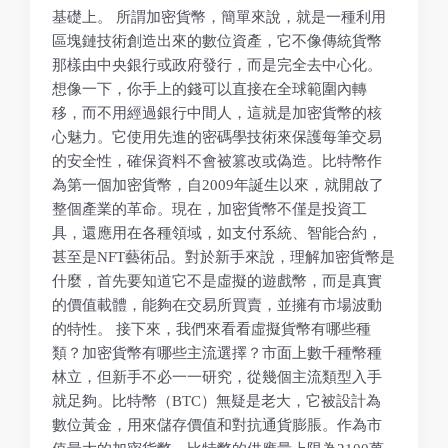
基礎上。 所謂加密貨幣，簡單來說，就是一種利用
區塊鏈技術創造出來的數位資產，它不像傳統貨幣
那樣由中央銀行或政府發行，而是完全去中心化。
想像一下，你手上的錢可以直接在全球範圍內轉
移，而不用經過銀行中間人，這就是加密貨幣的核
心魅力。它使用先進的密碼學技術來保護每筆交易
的安全性，確保資料不會被篡改或偽造。比特幣作
為第一個加密貨幣，自2009年誕生以來，就開啟了
整個產業的革命。現在，加密貨幣不僅是投資工
具，還應用在各種領域，如支付系統、智能合約，
甚至是NFT藝術品。對於新手來說，理解加密貨幣是
什麼，首先要知道它不是虛擬的遊戲幣，而是真實
的價值載體，能夠在交易所買賣，並擁有市場波動
的特性。 接下來，我們來看看虛擬貨幣有哪些種
類？加密貨幣有哪些主流選擇？市面上數千種幣種
林立，但新手不必一一研究，從幾個主流類型入手
就足夠。比特幣（BTC）無疑是老大，它被設計為
數位黃金，用來儲存價值和對抗通貨膨脹。作為市