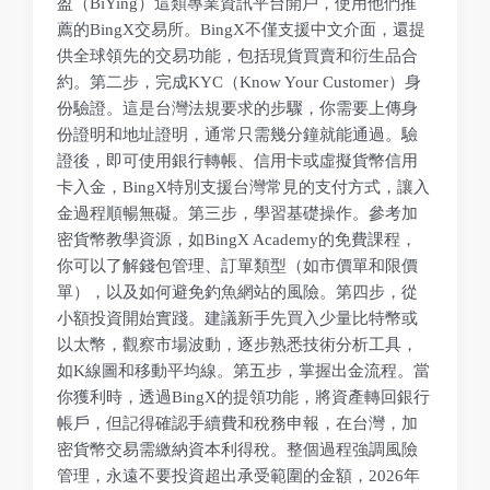
盈（BiYing）這類專業資訊平台開戶，使用他們推
薦的BingX交易所。BingX不僅支援中文介面，還提
供全球領先的交易功能，包括現貨買賣和衍生品合
約。第二步，完成KYC（Know Your Customer）身
份驗證。這是台灣法規要求的步驟，你需要上傳身
份證明和地址證明，通常只需幾分鐘就能通過。驗
證後，即可使用銀行轉帳、信用卡或虛擬貨幣信用
卡入金，BingX特別支援台灣常見的支付方式，讓入
金過程順暢無礙。第三步，學習基礎操作。參考加
密貨幣教學資源，如BingX Academy的免費課程，
你可以了解錢包管理、訂單類型（如市價單和限價
單），以及如何避免釣魚網站的風險。第四步，從
小額投資開始實踐。建議新手先買入少量比特幣或
以太幣，觀察市場波動，逐步熟悉技術分析工具，
如K線圖和移動平均線。第五步，掌握出金流程。當
你獲利時，透過BingX的提領功能，將資產轉回銀行
帳戶，但記得確認手續費和稅務申報，在台灣，加
密貨幣交易需繳納資本利得稅。整個過程強調風險
管理，永遠不要投資超出承受範圍的金額，2026年