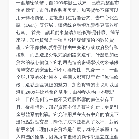
一個加密貨幣，自2009年誕生以來，已成為整個市
場的標竿，市值超過數兆美元。加密貨幣不僅可以
用來轉移價值，還能應用在智能合約、去中心化金
融（DeFi）等領域，讓傳統金融體系變得更高效和
包容。 首先，讓我們來釐清加密貨幣是什麼。簡單
來說，加密貨幣是一種基於區塊鏈技術的數位資
產，它不像傳統貨幣那樣由中央銀行或政府發行和
控制，而是透過分散式的網路來運作。什麼是加密
貨幣的核心價值？它利用先進的密碼學技術來確保
每筆交易的安全性和不可篡改性。想像一下，一個
全球共享的公開帳本，每個人都可以查看但無法修
改，這就是區塊鏈的魅力。加密貨幣的出現可以追
溯到2009年比特幣的誕生，由神秘人物中本聰提
出，目的是創造一種不受通脹影響的價值儲存工
具。從那時起，加密貨幣不僅是技術創新，更是對
金融體系的挑戰。它允許用戶在沒有中介的情況下
進行點對點交易，降低了成本並提高了效率。對於
新手來說，理解加密貨幣是什麼，就等於掌握了進
入幣圈的鑰匙，因為所有後續的操作都建立在這個