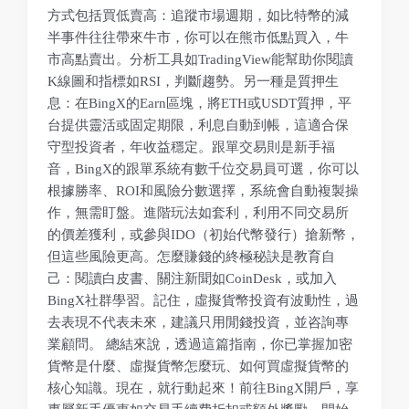
方式包括買低賣高：追蹤市場週期，如比特幣的減
半事件往往帶來牛市，你可以在熊市低點買入，牛
市高點賣出。分析工具如TradingView能幫助你閱讀
K線圖和指標如RSI，判斷趨勢。另一種是質押生
息：在BingX的Earn區塊，將ETH或USDT質押，平
台提供靈活或固定期限，利息自動到帳，這適合保
守型投資者，年收益穩定。跟單交易則是新手福
音，BingX的跟單系統有數千位交易員可選，你可以
根據勝率、ROI和風險分數選擇，系統會自動複製操
作，無需盯盤。進階玩法如套利，利用不同交易所
的價差獲利，或參與IDO（初始代幣發行）搶新幣，
但這些風險更高。怎麼賺錢的終極秘訣是教育自
己：閱讀白皮書、關注新聞如CoinDesk，或加入
BingX社群學習。記住，虛擬貨幣投資有波動性，過
去表現不代表未來，建議只用閒錢投資，並咨詢專
業顧問。 總結來說，透過這篇指南，你已掌握加密
貨幣是什麼、虛擬貨幣怎麼玩、如何買虛擬貨幣的
核心知識。現在，就行動起來！前往BingX開戶，享