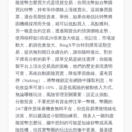
擬貨幣怎麼買方式是現貨交易：你用法幣如台幣購
買比特幣，持有等待價格上漲後賣出。這就像買股
票，適合長期投資者。舉例，如果你相信比特幣將
因機構採用而升值，就可以低點買入，高點獲利。
另一種是合約交易，透過期貨合約預測價格走勢，
使用槓桿如5倍或20倍來放大收益，但記住，市場波
動大，虧損也會放大。BingX平台特別擅長這類交
易，提供無到期日永續合約，讓你隨時進出。對於
不擅長分析的新手，跟單交易是絕佳選擇：你能複
製平台上頂尖交易員的策略，他們的歷史表現透明
可查，系統自動跟隨買賣，降低學習曲線。還有質
押（Staking），將幣種鎖定在網路中賺取利息，年
化收益率可達5-10%，這是低風險的被動收入方式。
無論哪種玩法，風險管理至關重要：設定止損點、
分散投資，不要把所有資金押注單一幣種。幣圈的
24/7運作意味著機會無時不在，但也容易導致情緒化
決策，所以建議從小額開始練習。 很多人一聽到虛
擬貨幣怎麼玩，腦中想到的可能是短線炒幣或高風
險投機，但其實幣圈的玩法比想像中更廣。最基礎