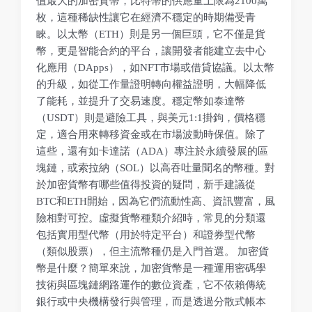
值最大的加密貨幣，比特幣的供應量上限為2100萬
枚，這種稀缺性讓它在經濟不穩定的時期備受青
睞。以太幣（ETH）則是另一個巨頭，它不僅是貨
幣，更是智能合約的平台，讓開發者能建立去中心
化應用（DApps），如NFT市場或借貸協議。以太幣
的升級，如從工作量證明轉向權益證明，大幅降低
了能耗，並提升了交易速度。穩定幣如泰達幣
（USDT）則是避險工具，與美元1:1掛鉤，價格穩
定，適合用來轉移資金或在市場波動時保值。除了
這些，還有如卡達諾（ADA）專注於永續發展的區
塊鏈，或索拉納（SOL）以高吞吐量聞名的幣種。對
於加密貨幣有哪些值得投資的疑問，新手建議從
BTC和ETH開始，因為它們流動性高、資訊豐富，風
險相對可控。虛擬貨幣種類介紹時，常見的分類還
包括實用型代幣（用於特定平台）和證券型代幣
（類似股票），但主流幣種仍是入門首選。 加密貨
幣是什麼？簡單來說，加密貨幣是一種運用密碼學
技術與區塊鏈網路運作的數位資產，它不依賴傳統
銀行或中央機構發行與管理，而是透過分散式帳本