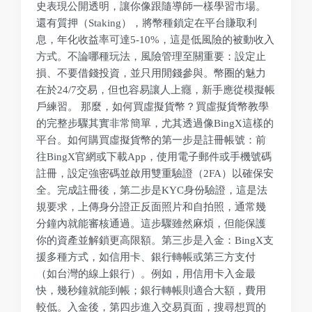
史表現公開透明，讓你像跟隨導師一樣學習市場。
還有質押（Staking），將幣種鎖定在平台賺取利
息，年化收益率可達5-10%，這是低風險的被動收入
方式。不論哪種玩法，風險管理至關重要：設定止
損、不要借錢投資，並只用閒錢參與。幣圈的魅力
在於24/7交易，但也容易讓人上癮，新手應從模擬帳
戶練習。 那麼，如何買虛擬貨幣？買虛擬貨幣教學
的完整步驟其實非常簡單，尤其透過像BingX這樣的
平台。如何購買虛擬貨幣的第一步是註冊帳號：前
往BingX官網或下載App，使用電子郵件或手機號碼
註冊，設定強密碼並啟用雙重驗證（2FA）以確保安
全。完成註冊後，第二步是KYC身份驗證，這是法
規要求，上傳身分證正反面照片和自拍照，通常幾
分鐘內就能審核通過。這步驟雖然麻煩，但能保護
你的資產並解鎖更高限額。第三步是入金：BingX支
援多種方式，如信用卡、銀行轉帳或第三方支付
（如台灣的線上銀行）。例如，用信用卡入金最
快，幾秒鐘就能到帳；銀行轉帳則適合大額，費用
較低。入金後，第四步進入交易頁面，搜尋想買的