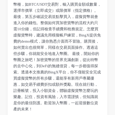
幣種，如BTC/USDT交易對，輸入購買金額或數量，
選擇市價單（立即成交）或限價單（指定價格）。
最後，第五步確認交易並點擊買入，虛擬貨幣就會
進入你的錢包。整個如何買加密貨幣的流程大約只
需10分鐘，但記得檢查手續費和稅務規定。怎麼買
虛擬貨幣時，建議先用模擬帳戶練習，BingX提供免
費的demo模式，讓你熟悉介面而不冒險。購買後，
如何賣出也很簡單，同樣在交易頁面操作。透過這
些步驟，你就能安全地進入幣圈。 最後，開始你的
幣圈之旅吧！加密貨幣的世界充滿創新，從比特幣
的去中心化，到DeFi的無縫借貸，每一步都值得探
索。透過本文推薦的BingX平台，你不僅能安全完成
買虛擬貨幣的所有步驟，還能享有新用戶專屬優
惠，如交易手續費折扣或額外獎勵。現在就行動，
註冊帳號，投入小額資金，體驗虛擬貨幣怎麼玩的
樂趣。記住，投資有風險，入市需謹慎，但知識就
是你的最佳防護。歡迎加入幣圈，一起迎接數位資
產的未來！