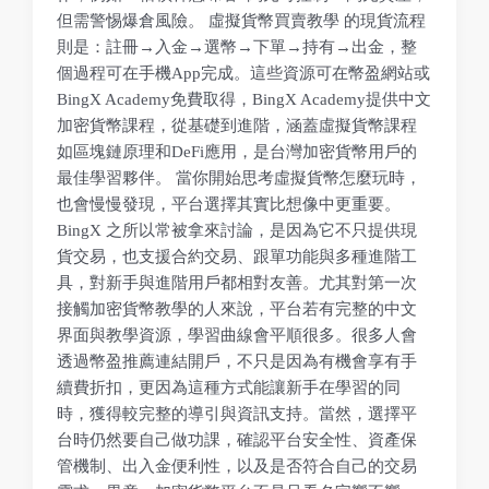
但需警惕爆倉風險。 虛擬貨幣買賣教學 的現貨流程
則是：註冊→入金→選幣→下單→持有→出金，整
個過程可在手機App完成。這些資源可在幣盈網站或
BingX Academy免費取得，BingX Academy提供中文
加密貨幣課程，從基礎到進階，涵蓋虛擬貨幣課程
如區塊鏈原理和DeFi應用，是台灣加密貨幣用戶的
最佳學習夥伴。 當你開始思考虛擬貨幣怎麼玩時，
也會慢慢發現，平台選擇其實比想像中更重要。
BingX 之所以常被拿來討論，是因為它不只提供現
貨交易，也支援合約交易、跟單功能與多種進階工
具，對新手與進階用戶都相對友善。尤其對第一次
接觸加密貨幣教學的人來說，平台若有完整的中文
界面與教學資源，學習曲線會平順很多。很多人會
透過幣盈推薦連結開戶，不只是因為有機會享有手
續費折扣，更因為這種方式能讓新手在學習的同
時，獲得較完整的導引與資訊支持。當然，選擇平
台時仍然要自己做功課，確認平台安全性、資產保
管機制、出入金便利性，以及是否符合自己的交易