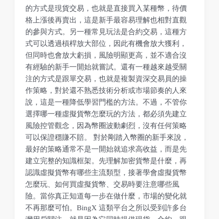
的方式是現貨交易，也就是直接買入某種幣，待價
格上漲後再賣出，這是新手最容易理解也相對直觀
的參與方式。另一種常見玩法是合約交易，這種方
式可以透過槓桿放大部位，因此有機會放大獲利，
但同時也會放大虧損，風險明顯更高，並不適合沒
有經驗的新手一開始就嘗試。還有一種越來越受關
注的方式是跟單交易，也就是複製資深交易員的操
作策略，對於還不熟悉技術分析或市場節奏的人來
說，這是一種降低學習門檻的方法。不過，不管你
選擇哪一種虛擬貨幣怎麼玩的方法，都必須先建立
風險控管觀念，因為幣圈波動劇烈，沒有任何策略
可以保證穩賺不賠。 對於剛踏入幣圈的新手來說，
最好的策略通常不是一開始就追求高收益，而是先
建立完整的知識框架。先理解加密貨幣是什麼，再
認識虛擬貨幣有哪些主流類型，接著學會虛擬貨幣
怎麼玩、如何買虛擬貨幣、交易時要注意哪些風
險。當你真正知道每一步在做什麼，市場的變化就
不再那麼可怕。BingX 這類平台之所以受到許多台