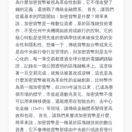
為什麼加密貨幣被視為革命性創新，它不僅改變了
錢的定義，還挑戰了傳統金融體系。 首先，讓我們
從最基本的問題開始：加密貨幣是什麼？簡單來
說，加密貨幣是一種數位資產，基於區塊鏈技術運
作，不受任何中央機構如政府或銀行的控制。它的
核心特點是使用先進的密碼學技術來確保交易的安
全性和隱私性。想像一下，傳統貨幣如台幣或美元
是由中央銀行發行並管理的，但加密貨幣則是去中
心化的，每一筆交易都透過全球分散的電腦網路驗
證，記錄在一個公開透明的區塊鏈帳本上。這意味
著一旦交易完成，就無法被篡改或逆轉，這也是為
什麼加密貨幣被視為革命性的金融創新。比特幣作
為第一個加密貨幣，自2009年誕生以來，已成為整
個市場的標竿，市值超過數兆美元。加密貨幣不僅
可以用來轉移價值，還能應用在智能合約、去中心
化金融（DeFi）等領域，讓傳統金融體系變得更高
效和包容。 首先，讓我們來釐清加密貨幣是什麼。
簡單來說，加密貨幣是一種基於區塊鏈技術的數位
資產，它不像傳統貨幣那樣由中央銀行或政府發行