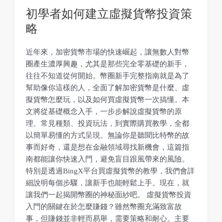
初學者如何建立虛擬貨幣投資策
略
近年來，加密貨幣市場的快速崛起，讓無數人對幣
圈產生濃厚興趣，尤其是那些完全零基礎的新手，
往往不知道從何開始。幣圈新手完整指南就是為了
幫助像你這樣的人，全面了解加密貨幣是什麼、虛
擬貨幣怎麼玩，以及如何買虛擬貨幣一次搞懂。本
文將從基礎概念入手，一步步解說虛擬貨幣的原
理、常見種類、投資玩法，到實際購買教學，全都
以簡單易懂的方式呈現。無論你是聽聞比特幣的故
事而好奇，還是想在金融領域尋找新機會，這篇指
南都能讓你快速入門，避免盲目跟風帶來的風險。
特別是透過BingX平台買虛擬貨幣的教學，我們會詳
細說明每個步驟，讓新手也能輕鬆上手。現在，就
讓我們一起揭開幣圈的神秘面紗吧。 虛擬貨幣投資
入門的關鍵在於怎麼賺錢？雖然幣圈充滿致富故
事，但賺錢並非輕而易舉，需要策略和耐心。主要