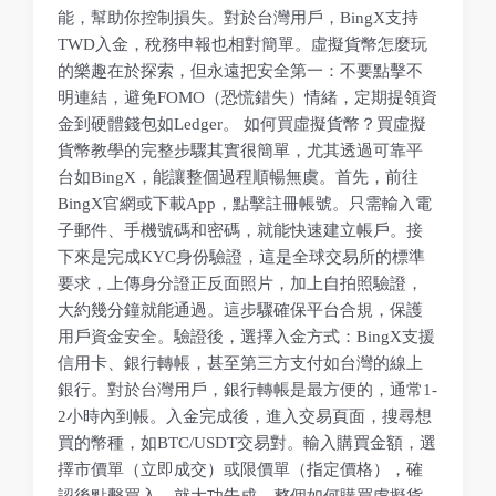
能，幫助你控制損失。對於台灣用戶，BingX支持
TWD入金，稅務申報也相對簡單。虛擬貨幣怎麼玩
的樂趣在於探索，但永遠把安全第一：不要點擊不
明連結，避免FOMO（恐慌錯失）情緒，定期提領資
金到硬體錢包如Ledger。 如何買虛擬貨幣？買虛擬
貨幣教學的完整步驟其實很簡單，尤其透過可靠平
台如BingX，能讓整個過程順暢無虞。首先，前往
BingX官網或下載App，點擊註冊帳號。只需輸入電
子郵件、手機號碼和密碼，就能快速建立帳戶。接
下來是完成KYC身份驗證，這是全球交易所的標準
要求，上傳身分證正反面照片，加上自拍照驗證，
大約幾分鐘就能通過。這步驟確保平台合規，保護
用戶資金安全。驗證後，選擇入金方式：BingX支援
信用卡、銀行轉帳，甚至第三方支付如台灣的線上
銀行。對於台灣用戶，銀行轉帳是最方便的，通常1-
2小時內到帳。入金完成後，進入交易頁面，搜尋想
買的幣種，如BTC/USDT交易對。輸入購買金額，選
擇市價單（立即成交）或限價單（指定價格），確
認後點擊買入，就大功告成。整個如何購買虛擬貨