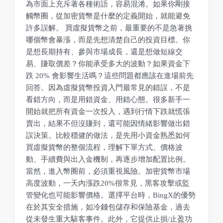
為市面上充斥著各種術語，容易混淆。如果你剛接
觸幣圈，從加密貨幣是什麼的定義開始，就能避免
許多誤解。 買虛擬貨幣之前，最重要的不是急著挑
哪個幣會暴漲，而是先想清楚自己的投資目標。你
是想長期持有、參與市場成長，還是想做短線交
易、賺取價差？你能承受多大的波動？如果資金下
跌 20% 會影響生活嗎？這些問題都應該在進場前先
回答。因為虛擬貨幣投資入門最常見的錯誤，不是
看錯方向，而是用錯資金、用錯心態。很多新手一
開始就把所有資金一次投入，遇到行情下跌就慌張
賣出，結果不但沒賺到，還可能因情緒影響做出錯
誤決策。比較穩健的做法，是先用小資金熟悉如何
買虛擬貨幣的整個流程，理解下單方式、價格波
動、手續費與出入金機制，再逐步增加配置比例。
當然，進入幣圈前，必須重視風險。加密貨幣市場
高度波動，一天內漲跌20%很常見，黑客攻擊或監
管變化也可能影響價格。選擇平台時，BingX的優勢
在於其安全措施，如冷錢包儲存和保險基金，過去
從未發生重大駭客事件。此外，它提供止損/止盈功