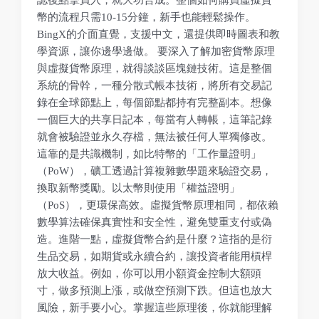
幣的流程只需10-15分鐘，新手也能輕鬆操作。
BingX的介面直覺，支援中文，還提供即時圖表和教
學資源，讓你邊學邊做。 要深入了解加密貨幣原理
與虛擬貨幣原理，就得談談區塊鏈技術。這是整個
系統的骨幹，一種分散式帳本技術，將所有交易記
錄在全球節點上，每個節點都持有完整副本。想像
一個巨大的共享日記本，每當有人轉帳，這筆記錄
就會被驗證並永久存檔，無法被任何人單獨修改。
這靠的是共識機制，如比特幣的「工作量證明」
（PoW），礦工透過計算複雜數學題來驗證交易，
換取新幣獎勵。以太幣則使用「權益證明」
（PoS），更環保高效。虛擬貨幣原理相同，都依賴
數學算法確保真實性和安全性，避免雙重支付或偽
造。進階一點，虛擬貨幣合約是什麼？這指的是衍
生品交易，如期貨或永續合約，讓投資者能用槓桿
放大收益。例如，你可以用小額資金控制大額頭
寸，做多預測上漲，或做空預測下跌。但這也放大
風險，新手要小心。掌握這些原理後，你就能理解