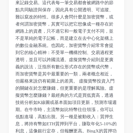
來記錄交易。這代表每一筆交易都會被網路中的節
點共同驗證與保存，因此具有公開透明、可追蹤、
難以竄改的特性。很多人會問什麼是加密貨幣，或
者何謂加密貨幣，其實可以把它想像成一種存在於
網路上的資產，只不過它和一般電子支付不同，並
不是單純的電子記帳，而是建立在去中心化架構上
的數位金融系統。也因此，加密貨幣介紹常常會提
到它的核心精神：不受單一機構控制、交易過程更
透明，並且可以跨國流通。虛擬貨幣介紹則是更廣
義的說法，泛指所有數位形式存在的貨幣或代幣，
而加密貨幣是其中最重要的一類，兩者概念相近，
但嚴格來說仍有範圍上的差異。 虛擬貨幣投資入門
的關鍵在於怎麼賺錢，但更重要的是理解風險。虛
擬貨幣怎麼賺錢？最經典的方式是買低賣高，透過
技術分析如K線圖或基本面如項目更新，預測市場週
期。在牛市時，主流幣如比特幣往往領漲，你可以
低點進場，高點出脫。另一種是被動收入：質押生
息，將持有幣如ETH質押到平台，賺取年化5-10%的
利息，這像銀行定存，但報酬更高。BingX的質押功