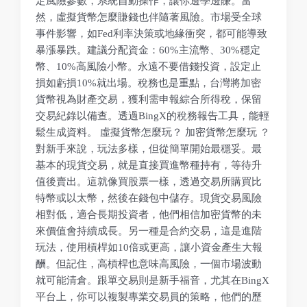
定風險參數，系統自動操作，讓你邊學邊賺。當
然，虛擬貨幣怎麼賺錢也伴隨著風險。市場受全球
事件影響，如Fed利率決策或地緣衝突，都可能導致
暴漲暴跌。建議分配資金：60%主流幣、30%穩定
幣、10%高風險小幣。永遠不要借錢投資，設定止
損如虧損10%就出場。稅務也是重點，台灣將加密
貨幣視為財產交易，獲利需申報綜合所得稅，保留
交易紀錄以備查。透過BingX的稅務報告工具，能輕
鬆生成資料。 虛擬貨幣怎麼玩？ 加密貨幣怎麼玩 ？
對新手來說，玩法多樣，但從簡單開始最穩妥。最
基本的現貨交易，就是直接買進幣種持有，等待升
值後賣出。這就像買股票一樣，透過交易所購買比
特幣或以太幣，然後在錢包中儲存。現貨交易風險
相對低，適合長期投資者，他們相信加密貨幣的未
來價值會持續成長。另一種是合約交易，這是進階
玩法，使用槓桿如10倍或更高，讓小資金產生大報
酬。但記住，高槓桿也意味高風險，一個市場波動
就可能清倉。跟單交易則是新手福音，尤其在BingX
平台上，你可以複製專業交易員的策略，他們的歷