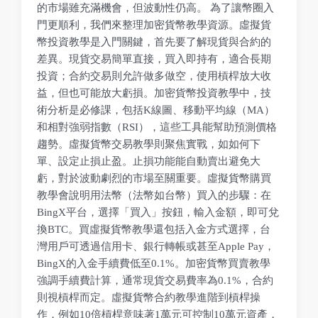
的市場雖充滿機會，但波動性仍高。 為了讓幣圈入
門更順利，我們來整理加密貨幣教學資源。虛擬貨
幣投資教學是入門關鍵，首先要了解現貨與合約的
差異。現貨交易簡單直接，買入即持有，適合長期
投資；合約交易則允許做多做空，使用槓桿放大收
益，但也可能放大虧損。加密貨幣投資教學中，技
術分析是必修課，包括K線圖、移動平均線（MA）
和相對強弱指數（RSI），這些工具能幫助預測價格
趨勢。虛擬貨幣交易教學則聚焦實戰，如如何下
單、設定止損止盈。止損功能能自動賣出避免大
虧，對於波動劇烈的市場至關重要。虛擬貨幣購買
教學會說明用法幣（法幣如台幣）買入的步驟：在
BingX平台，選擇「買入」按鈕，輸入金額，即可兌
換BTC。買虛擬貨幣教學還包括入金方式選擇，台
灣用戶可透過信用卡、銀行轉帳或甚至Apple Pay，
BingX的入金手續費低至0.1%。加密貨幣買賣教學
強調手續費計算，通常現貨交易費率為0.1%，合約
則視槓桿而定。虛擬貨幣合約教學進階到槓桿操
作，例如10倍槓桿意味著1萬元可控制10萬元資產，