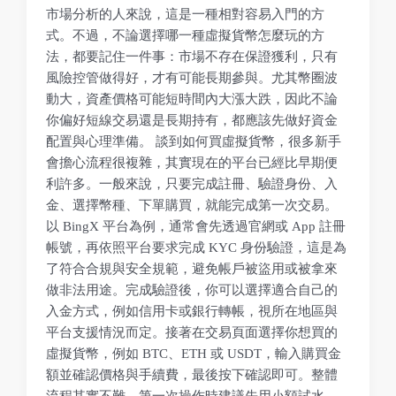
市場分析的人來說，這是一種相對容易入門的方
式。不過，不論選擇哪一種虛擬貨幣怎麼玩的方
法，都要記住一件事：市場不存在保證獲利，只有
風險控管做得好，才有可能長期參與。尤其幣圈波
動大，資產價格可能短時間內大漲大跌，因此不論
你偏好短線交易還是長期持有，都應該先做好資金
配置與心理準備。 談到如何買虛擬貨幣，很多新手
會擔心流程很複雜，其實現在的平台已經比早期便
利許多。一般來說，只要完成註冊、驗證身份、入
金、選擇幣種、下單購買，就能完成第一次交易。
以 BingX 平台為例，通常會先透過官網或 App 註冊
帳號，再依照平台要求完成 KYC 身份驗證，這是為
了符合合規與安全規範，避免帳戶被盜用或被拿來
做非法用途。完成驗證後，你可以選擇適合自己的
入金方式，例如信用卡或銀行轉帳，視所在地區與
平台支援情況而定。接著在交易頁面選擇你想買的
虛擬貨幣，例如 BTC、ETH 或 USDT，輸入購買金
額並確認價格與手續費，最後按下確認即可。整體
流程其實不難，第一次操作時建議先用小額試水