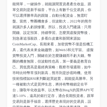
能簡單，一鍵操作，就能讓閒置資產產生收益。跟
單交易則是新手福音，平台上有數千位交易員，你
可以選擇勝率高的跟隨，自動分配資金，無需盯
盤。當然，幣圈機會多，但波動大，2022年的熊市
就讓許多人虧損慘重。所以，投資入門建議：只用
閒錢、設定預算、持續學習。怎麼買虛擬貨幣後，
別急著追漲殺跌，多看白皮書和新聞來源如
CoinMarketCap。長期來看，加密貨幣不僅是投機工
具，還代表未來金融趨勢，如Web3和元宇宙。 虛擬
貨幣投資入門，關鍵在於怎麼賺錢而不虧大錢。幣
圈的機會無限，但波動性也高，第一要義是教育自
己。買低賣高是最經典策略：觀察市場週期，如牛
市時比特幣常漲到新高，熊市則是抄底時機。使用
技術指標如RSI來判斷超買超賣，就能提高勝率。另
一種被動方式是質押生息，將持有幣種鎖定在平
台，賺取年化收益率。以太幣在BingX的質押APY可
達5-10%，遠高於銀行定存，適合長期投資者。跟單
交易則是新手福音，選擇歷史表現好的交易員，設