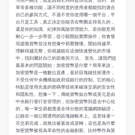
灣用戶關注，就是因為它同時提供現貨、合約、跟
單等多種功能，讓不同程度的使用者都能找到適合
自己的參與方式。不過不管你使用哪一個平台，平
台只是工具，真正決定你能否在幣圈走得長久的，
還是你的知識、紀律與風險管理能力。若你願意用
耐心一步一步學習，從小額開始實際操作，你會發
現虛擬貨幣並沒有想像中那麼難懂。開始得越早、
理解得越完整，你就越能在這個快速變化的市場
中，找到屬於自己的節奏與方法。 首先，讓我們從
最基本的問題開始：加密貨幣是什麼？簡單來說，
加密貨幣是一種數位資產，基於區塊鏈技術運作，
不受任何中央機構如政府或銀行的控制。它的核心
特點是使用先進的密碼學技術來確保交易的安全性
和隱私性。想像一下，傳統貨幣如台幣或美元是由
中央銀行發行並管理的，但加密貨幣則是去中心化
的，每一筆交易都透過全球分散的電腦網路驗證，
記錄在一個公開透明的區塊鏈帳本上。這意味著一
旦交易完成，就無法被篡改或逆轉，這也是為什麼
加密貨幣被視為革命性的金融創新。比特幣作為第