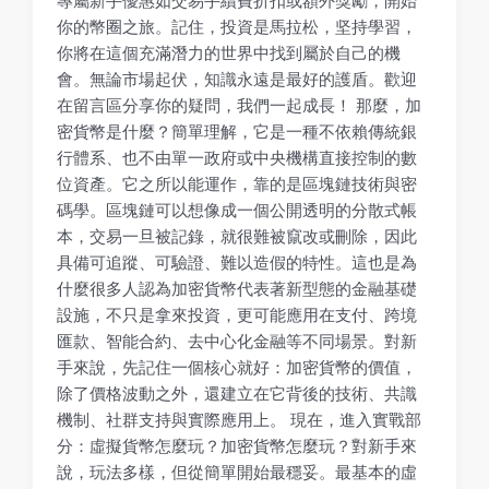
專屬新手優惠如交易手續費折扣或額外獎勵，開始
你的幣圈之旅。記住，投資是馬拉松，坚持學習，
你將在這個充滿潛力的世界中找到屬於自己的機
會。無論市場起伏，知識永遠是最好的護盾。歡迎
在留言區分享你的疑問，我們一起成長！ 那麼，加
密貨幣是什麼？簡單理解，它是一種不依賴傳統銀
行體系、也不由單一政府或中央機構直接控制的數
位資產。它之所以能運作，靠的是區塊鏈技術與密
碼學。區塊鏈可以想像成一個公開透明的分散式帳
本，交易一旦被記錄，就很難被竄改或刪除，因此
具備可追蹤、可驗證、難以造假的特性。這也是為
什麼很多人認為加密貨幣代表著新型態的金融基礎
設施，不只是拿來投資，更可能應用在支付、跨境
匯款、智能合約、去中心化金融等不同場景。對新
手來說，先記住一個核心就好：加密貨幣的價值，
除了價格波動之外，還建立在它背後的技術、共識
機制、社群支持與實際應用上。 現在，進入實戰部
分：虛擬貨幣怎麼玩？加密貨幣怎麼玩？對新手來
說，玩法多樣，但從簡單開始最穩妥。最基本的虛